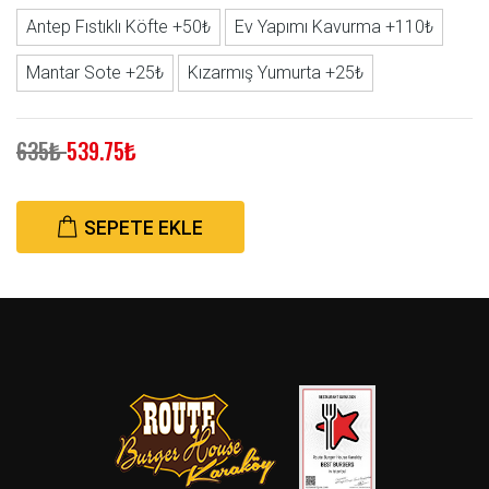
Antep Fıstıklı Köfte +50₺
Ev Yapımı Kavurma +110₺
Mantar Sote +25₺
Kızarmış Yumurta +25₺
635₺
539.75₺
SEPETE EKLE