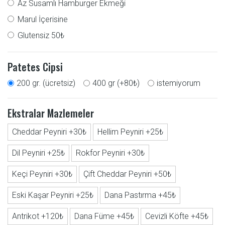
Az Susamlı Hamburger Ekmeği
Marul İçerisine
Glutensiz 50₺
Patetes Cipsi
200 gr. (ücretsiz)
400 gr (+80₺)
istemiyorum
Ekstralar Mazlemeler
Cheddar Peyniri +30₺
Hellim Peyniri +25₺
Dil Peyniri +25₺
Rokfor Peyniri +30₺
Keçi Peyniri +30₺
Çift Cheddar Peyniri +50₺
Eski Kaşar Peyniri +25₺
Dana Pastırma +45₺
Antrikot +120₺
Dana Füme +45₺
Cevizli Köfte +45₺