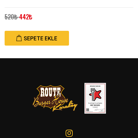
520₺
442₺
SEPETE EKLE