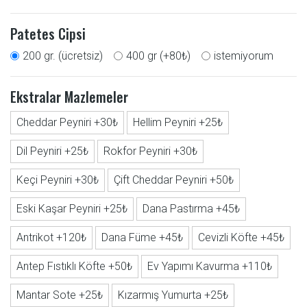
Patetes Cipsi
200 gr. (ücretsiz)
400 gr (+80₺)
istemiyorum
Ekstralar Mazlemeler
Cheddar Peyniri +30₺
Hellim Peyniri +25₺
Dil Peyniri +25₺
Rokfor Peyniri +30₺
Keçi Peyniri +30₺
Çift Cheddar Peyniri +50₺
Eski Kaşar Peyniri +25₺
Dana Pastırma +45₺
Antrikot +120₺
Dana Füme +45₺
Cevizli Köfte +45₺
Antep Fıstıklı Köfte +50₺
Ev Yapımı Kavurma +110₺
Mantar Sote +25₺
Kızarmış Yumurta +25₺