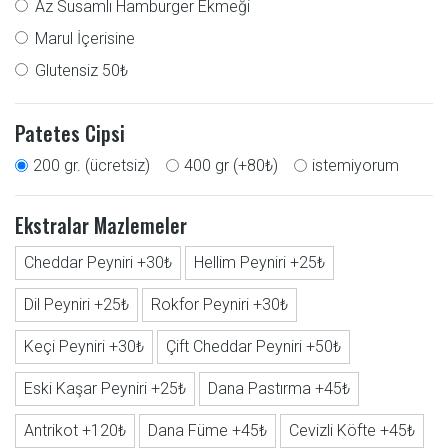
Az Susamlı Hamburger Ekmeği
Marul İçerisine
Glutensiz 50₺
Patetes Cipsi
200 gr. (ücretsiz)
400 gr (+80₺)
istemiyorum
Ekstralar Mazlemeler
Cheddar Peyniri +30₺
Hellim Peyniri +25₺
Dil Peyniri +25₺
Rokfor Peyniri +30₺
Keçi Peyniri +30₺
Çift Cheddar Peyniri +50₺
Eski Kaşar Peyniri +25₺
Dana Pastırma +45₺
Antrikot +120₺
Dana Füme +45₺
Cevizli Köfte +45₺