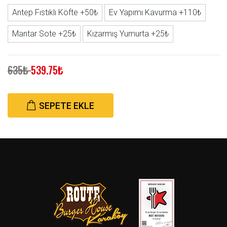
Antep Fıstıklı Köfte +50₺
Ev Yapımı Kavurma +110₺
Mantar Sote +25₺
Kızarmış Yumurta +25₺
635₺
539.75₺
SEPETE EKLE