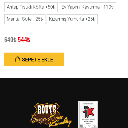
Antep Fıstıklı Köfte +50₺
Ev Yapımı Kavurma +110₺
Mantar Sote +25₺
Kızarmış Yumurta +25₺
640₺
544₺
SEPETE EKLE