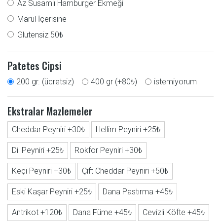
Az Susamlı Hamburger Ekmeği
Marul İçerisine
Glutensiz 50₺
Patetes Cipsi
200 gr. (ücretsiz)
400 gr (+80₺)
istemiyorum
Ekstralar Mazlemeler
Cheddar Peyniri +30₺
Hellim Peyniri +25₺
Dil Peyniri +25₺
Rokfor Peyniri +30₺
Keçi Peyniri +30₺
Çift Cheddar Peyniri +50₺
Eski Kaşar Peyniri +25₺
Dana Pastırma +45₺
Antrikot +120₺
Dana Füme +45₺
Cevizli Köfte +45₺